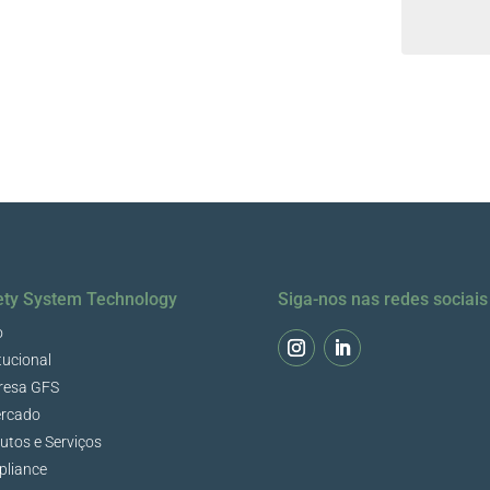
ety System Technology
Siga-nos nas redes sociais
o
tucional
resa GFS
rcado
utos e Serviços
liance