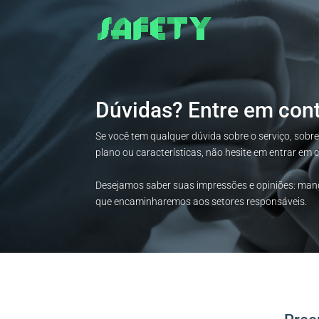
Dúvidas? Entre em cont
Se você tem qualquer dúvida sobre o serviço, sobr
plano ou características, não hesite em entrar em
Desejamos saber suas impressões e opiniões: m
que encaminharemos aos setores responsáveis.