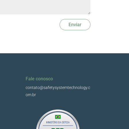
Enviar
Fale conosco
contato@safetysystemtechnology.c
om.br