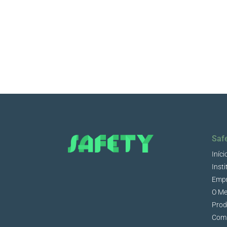
Saf
Iníci
Insti
Emp
O Me
Prod
Comp