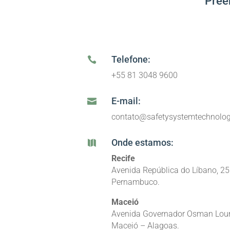
Pree
Telefone:

+55 81 3048 9600
E-mail:

contato@safetysystemtechnolog
Onde estamos:

Recife
Avenida República do Líbano, 251,
Pernambuco.
Maceió
Avenida Governador Osman Loure
Maceió – Alagoas.