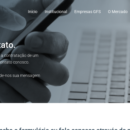
Início
Institucional
Empresas GFS
O Mercado
ato.
e a contratação de um
 contato conosco.
ande-nos sua mensagem