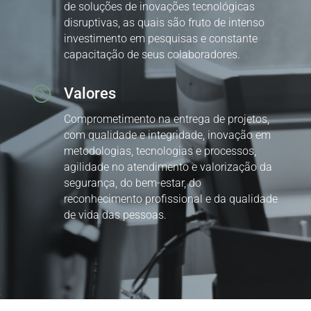
de soluções de inovações tecnológicas
disruptivas, as quais são fruto de intenso
investimento em pesquisas e constante
capacitação de seus colaboradores.
=
Valores
Comprometimento na entrega de projetos,
com qualidade e integridade, inovação em
metodologias, tecnologias e processos,
agilidade no atendimento e valorização da
segurança, do bem-estar, do
reconhecimento profissional e da qualidade
de vida das pessoas.